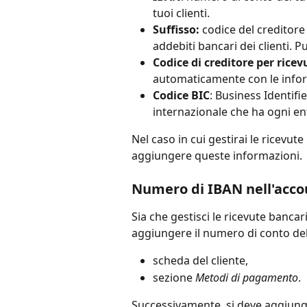
tuoi clienti. 
Suffisso:
 codice del creditor
addebiti bancari dei clienti. P
Codice di creditore per ricev
automaticamente con le inform
Codice BIC
: Business Identifi
internazionale che ha ogni ent
Nel caso in cui gestirai le ricevu
aggiungere queste informazioni. 
Numero di IBAN nell'accou
Sia che gestisci le ricevute banc
aggiungere il numero di conto del 
scheda del cliente,
sezione 
Metodi di pagamento
.
Successivamente, si deve aggiunge