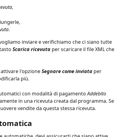
cevuta
,
iungerle,
evuta
.
vogliamo inviare e verifichiamo che ci siano tutte 
tasto 
Scarica ricevuta 
per scaricare il file XML che 
 attivare l'opzione 
Segnare come inviata
 per 
dificarla più.
i automatici con modalità di pagamento
 Addebito 
amente in una ricevuta creata dal programma. Se 
muovere vendite da questa stessa ricevuta.
utomatica
te automatiche, devi assicurarti che siano attive. 