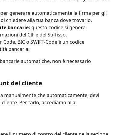
e per generare automaticamente la firma per gli 
uoi chiedere alla tua banca dove trovarlo. 
ute bancarie:
 questo codice si genera 
azioni del CIF e del Suffisso.
er Code, BIC o SWIFT-Code è un codice 
ità bancaria. 
te bancarie automatiche, non è necessario 
 
nt del cliente
aria manualmente che automaticamente, devi 
cliente. Per farlo, accediamo alla:
re il numero di contro del cliente nella sezione 