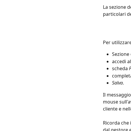
La sezione de
particolari d
Per utilizza
Sezione 
accedi al
scheda 
P
completa
Salva
.
Il messaggio
mouse sull'a
cliente e nel
Ricorda che 
dal gestore e