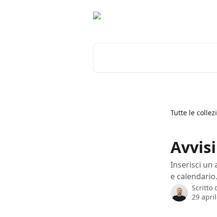
Vai al contenuto principale
Cerca articoli…
Tutte le collez
Avvisi
Inserisci un
e calendario
Scritto
29 apri