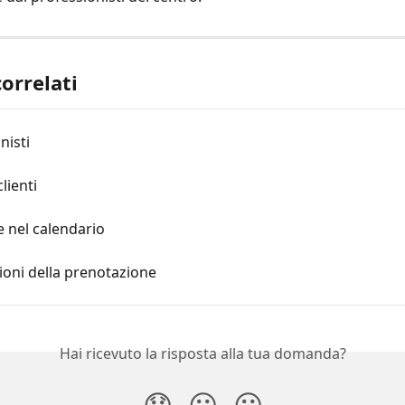
correlati
nisti
lienti
 nel calendario
oni della prenotazione
Hai ricevuto la risposta alla tua domanda?
😞
😐
😃