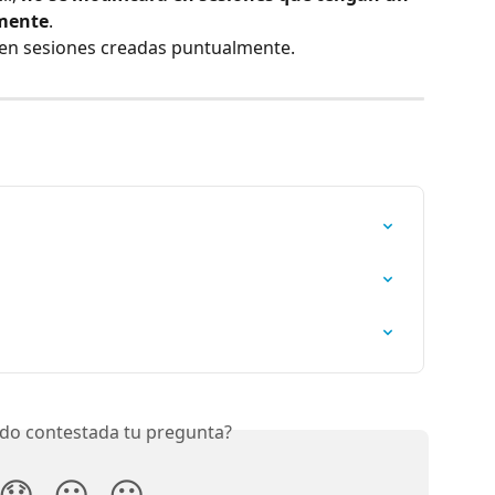
mente
.
) en sesiones creadas puntualmente.
do contestada tu pregunta?
😞
😐
😃