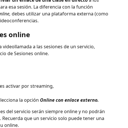
nviar un enlace de una clase en directo
 a los 
ra esa sesión. La diferencia con la función 
nline,
 debes utilizar una plataforma externa (como 
videoconferencias.
es online
 videollamada a las sesiones de un servicio, 
cio de Sesiones online.
res activar por streaming,
elecciona la opción 
Online con enlace externo.
nes del servicio serán siempre online y no podrán 
. Recuerda que un servicio solo puede tener una 
u online.