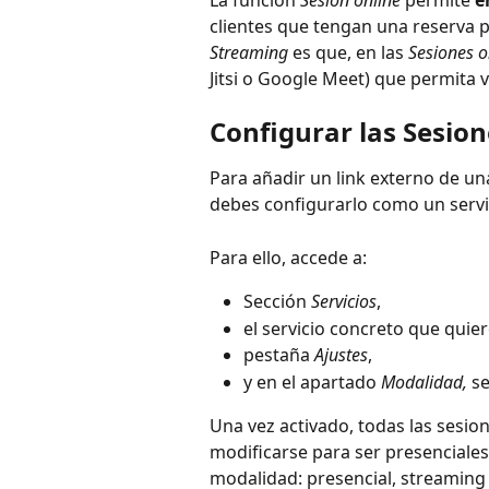
La función 
Sesión online
 permite 
e
clientes que tengan una reserva pa
Streaming
 es que, en las 
Sesiones o
Jitsi o Google Meet) que permita 
Configurar las Sesion
Para añadir un link externo de una
debes configurarlo como un servi
Para ello, accede a:
Sección 
Servicios
,
el servicio concreto que quie
pestaña 
Ajustes
,
y en el apartado 
Modalidad,
 s
Una vez activado, todas las sesio
modificarse para ser presenciales
modalidad: presencial, streaming 